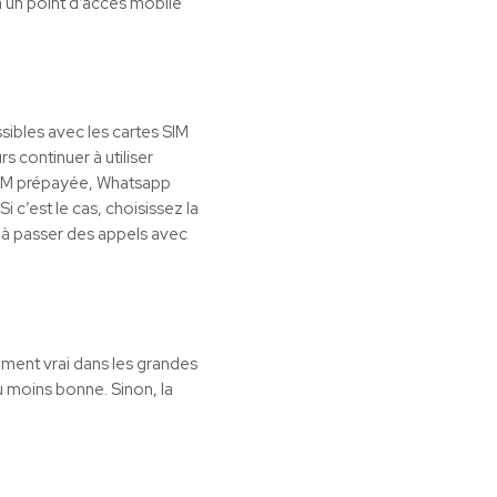
a un point d’accès mobile
sibles avec les cartes SIM
s continuer à utiliser
 SIM prépayée, Whatsapp
i c’est le cas, choisissez la
 à passer des appels avec
ement vrai dans les grandes
u moins bonne. Sinon, la