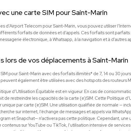
vec une carte SIM pour Saint-Marin
s d’Airport Telecom pour Saint-Marin, vous pouvez utiliser l’Intern
férents forfaits de données et d’appels. Ces forfaits sont parfaits po
essagerie électronique, à Whatsapp, à la navigation et à d’autres ap
s lors de vos déplacements à Saint-Marin
IM pour Saint-Marin avec des forfaits illimités* de 7, 14 ou 30 jour
 peuvent également être utilisées avec des hotspots des routeurs Mi
litique d’Utilisation Équitable est en vigueur. En cas de consommat
it de restreindre les capacités de la carte (e)SIM. Cette Politique d’
eur unique par carte (e)SIM. Une utilisation qualifiée de normale — inclu
echerche sur internet, l’échange de messages et appels via WhatsApp, a
tagram et Snapchat— n’activera pas cette politique. Cependant, une uti
e contenus sur YouTube ou TikTok, l’utilisation intensive de service