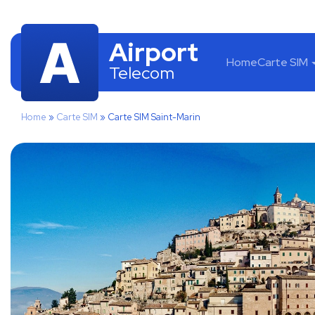
Airport
Home
Carte SIM
Telecom
Home
»
Carte SIM
»
Carte SIM Saint-Marin