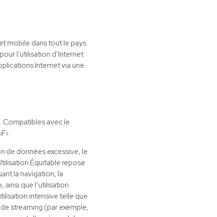
et mobile dans tout le pays.
ur l’utilisation d’Internet
plications Internet via une
s. Compatibles avec le
Fi.
ion de données excessive, le
Utilisation Équitable repose
ant la navigation, la
insi que l’utilisation
lisation intensive telle que
s de streaming (par exemple,