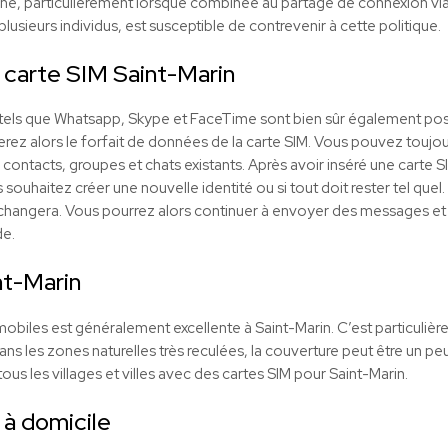
 ligne, particulièrement lorsque combinée au partage de connexion vi
lusieurs individus, est susceptible de contrevenir à cette politique.
 carte SIM Saint-Marin
t tels que Whatsapp, Skype et FaceTime sont bien sûr également pos
serez alors le forfait de données de la carte SIM. Vous pouvez toujour
ontacts, groupes et chats existants. Après avoir inséré une carte
uhaitez créer une nouvelle identité ou si tout doit rester tel quel. S
 changera. Vous pourrez alors continuer à envoyer des messages et
e.
nt-Marin
obiles est généralement excellente à Saint-Marin. C’est particulièr
ns les zones naturelles très reculées, la couverture peut être un pe
us les villages et villes avec des cartes SIM pour Saint-Marin.
 à domicile