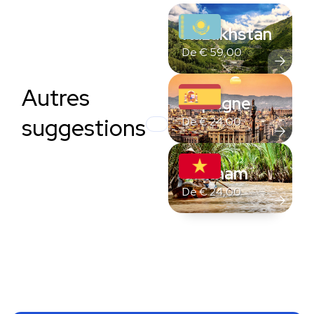
Kazakhstan
De
€
59,00
Autres
Espagne
suggestions
De
€
24,00
Vietnam
De
€
24,00