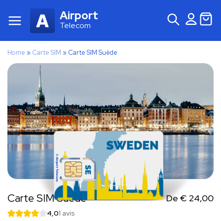
Airport
Telecom
Home
»
Carte SIM
»
Carte SIM Suède
Carte SIM Suède
De
€
24,00
4,0
1 avis