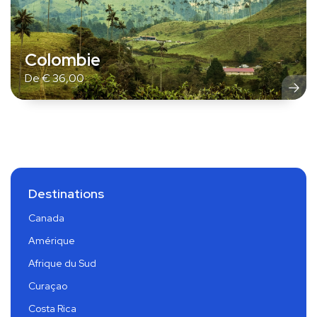
Colombie
De
€
36,00
Destinations
Canada
Amérique
Afrique du Sud
Curaçao
Costa Rica