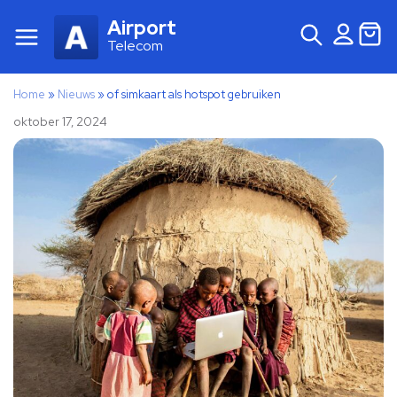
Airport
Telecom
Home
»
Nieuws
»
of simkaart als hotspot gebruiken
oktober 17, 2024