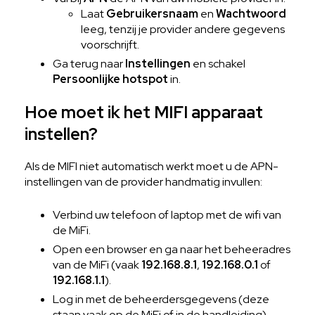
Laat
Gebruikersnaam
en
Wachtwoord
leeg, tenzij je provider andere gegevens
voorschrijft.
Ga terug naar
Instellingen
en schakel
Persoonlijke hotspot
in.
Hoe moet ik het MIFI apparaat
instellen?
Als de MIFI niet automatisch werkt moet u de APN-
instellingen van de provider handmatig invullen:
Verbind uw telefoon of laptop met de wifi van
de MiFi.
Open een browser en ga naar het beheeradres
van de MiFi (vaak
192.168.8.1
,
192.168.0.1
of
192.168.1.1
).
Log in met de beheerdersgegevens (deze
staan vaak op de MiFi of in de handleiding).