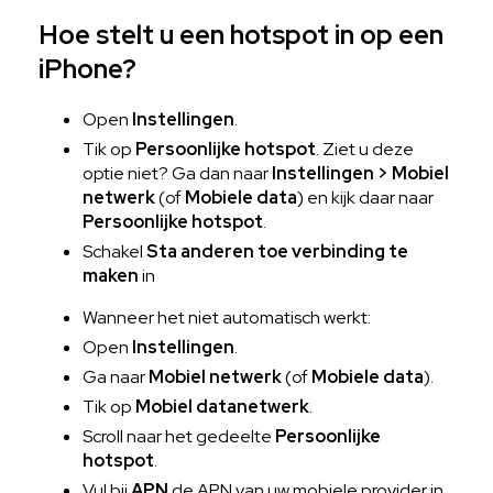
Hoe stelt u een hotspot in op een
iPhone?
Open
Instellingen
.
Tik op
Persoonlijke hotspot
. Ziet u deze
optie niet? Ga dan naar
Instellingen > Mobiel
netwerk
(of
Mobiele data
) en kijk daar naar
Persoonlijke hotspot
.
Schakel
Sta anderen toe verbinding te
maken
in
Wanneer het niet automatisch werkt:
Open
Instellingen
.
Ga naar
Mobiel netwerk
(of
Mobiele data
).
Tik op
Mobiel datanetwerk
.
Scroll naar het gedeelte
Persoonlijke
hotspot
.
Vul bij
APN
de APN van uw mobiele provider in.