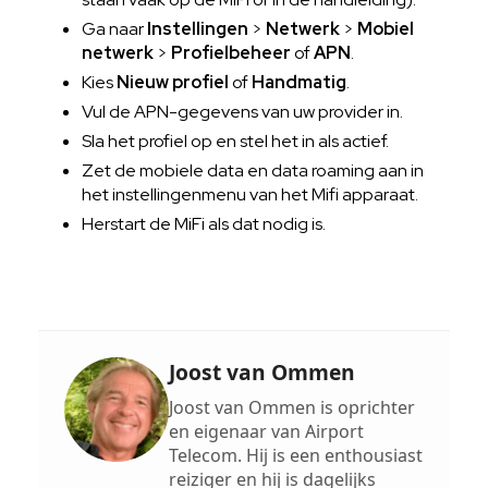
Ga naar
Instellingen
>
Netwerk
>
Mobiel
netwerk
>
Profielbeheer
of
APN
.
Kies
Nieuw profiel
of
Handmatig
.
Vul de APN-gegevens van uw provider in.
Sla het profiel op en stel het in als actief.
Zet de mobiele data en data roaming aan in
het instellingenmenu van het Mifi apparaat.
Herstart de MiFi als dat nodig is.
Joost van Ommen
Joost van Ommen is oprichter
en eigenaar van Airport
Telecom. Hij is een enthousiast
reiziger en hij is dagelijks