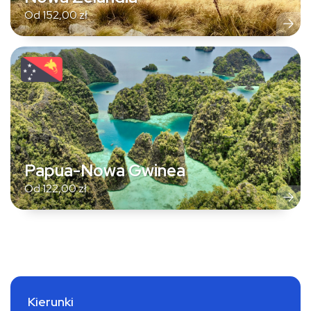
Od
152,00
zł
Papua-Nowa Gwinea
Od
122,00
zł
Kierunki