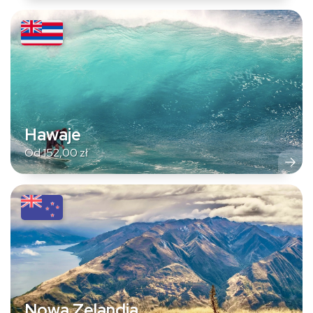
Hawaje
Od
152,00
zł
Nowa Zelandia