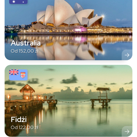
Australia
Od
152,00
zł
Fidżi
Od
122,00
zł