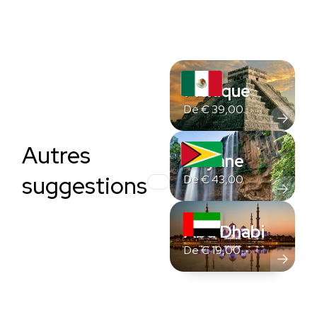
Mexique
De
€
39,00
Autres
Guyane
suggestions
De
€
43,00
Abu Dhabi
De
€
19,00