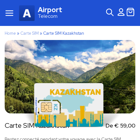
Airport
Telecom
Home
»
Carte SIM
»
Carte SIM Kazakhstan
Carte SIM Kazakhstan
De
€
59,00
Restez connecté pendant votre voyage avec la Carte SIM