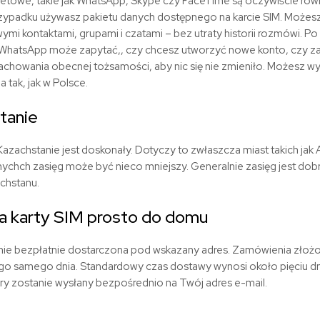
netowe, takie jak WhatsApp, Skype czy FaceTime są oczywiście równ
zypadku używasz pakietu danych dostępnego na karcie SIM. Możesz
i kontaktami, grupami i czatami – bez utraty historii rozmówi. P
cja WhatsApp może zapytać,, czy chcesz utworzyć nowe konto, czy
zachowania obecnej tożsamości, aby nic się nie zmieniło. Możesz w
tak, jak w Polsce.
tanie
azachstanie jest doskonały. Dotyczy to zwłaszcza miast takich jak A
nychch zasięg może być nieco mniejszy. Generalnie zasięg jest dob
chstanu.
 karty SIM prosto do domu
nie bezpłatnie dostarczona pod wskazany adres. Zamówienia złoż
go samego dnia. Standardowy czas dostawy wynosi około pięciu dn
óry zostanie wysłany bezpośrednio na Twój adres e-mail.