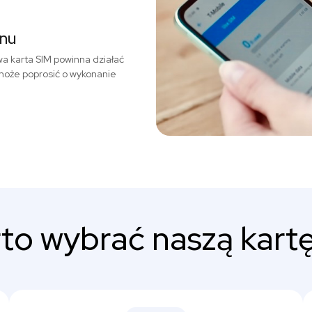
onu
a karta SIM powinna działać
może poprosić o wykonanie
to wybrać naszą kartę