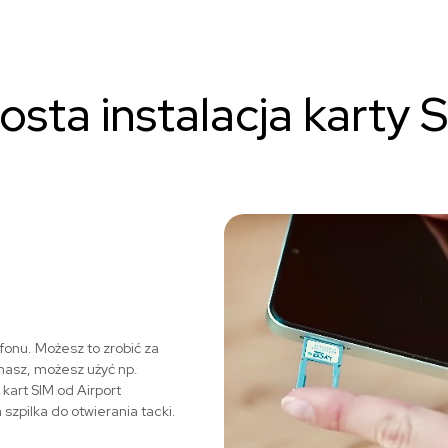
osta instalacja karty 
fonu. Możesz to zrobić za
 masz, możesz użyć np.
art SIM od Airport
zpilka do otwierania tacki.