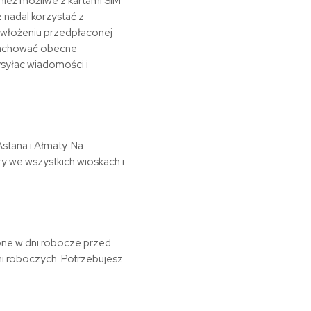
ież możliwe z kartami SIM
 nadal korzystać z
o włożeniu przedpłaconej
 zachować obecne
ysyłac wiadomości i
stana i Ałmaty. Na
ry we wszystkich wioskach i
one w dni robocze przed
i roboczych. Potrzebujesz