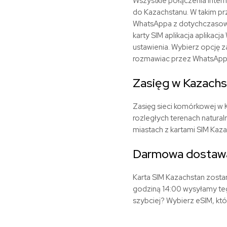
Wszystkie połączenia inter
do Kazachstanu. W takim pr
WhatsAppa z dotychczasowym
karty SIM aplikacja aplika
ustawienia. Wybierz opcję 
rozmawiac przez WhatsAppa 
Zasięg w Kazachs
Zasięg sieci komórkowej w K
rozległych terenach natural
miastach z kartami SIM Kaza
Darmowa dostawa
Karta SIM Kazachstan zosta
godziną 14:00 wysyłamy te
szybciej? Wybierz eSIM, kt