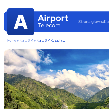
Airport
Strona główna
Ka
Telecom
Home
»
Karta SIM
»
Karta SIM Kazachstan