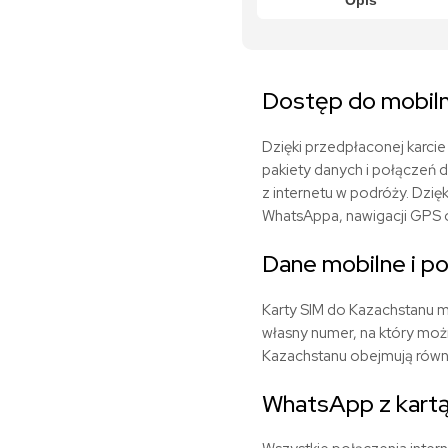
Opis
Dostęp do mobiln
Dzięki przedpłaconej karci
pakiety danych i połączeń 
z internetu w podróży. Dzi
WhatsAppa, nawigacji GPS or
Dane mobilne i p
Karty SIM do Kazachstanu m
własny numer, na który możn
Kazachstanu obejmują równ
WhatsApp z kart