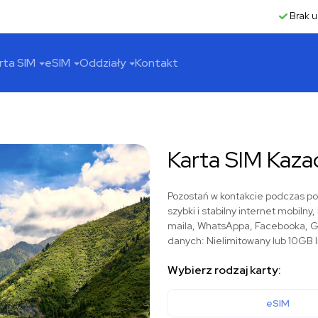
Brak u
rta SIM
eSIM
Oddziały
Kontakt
Karta SIM Kaza
Pozostań w kontakcie podczas po
szybki i stabilny internet mobiln
maila, WhatsAppa, Facebooka, Go
danych: Nielimitowany lub 10GB 
Wybierz rodzaj karty:
eSIM