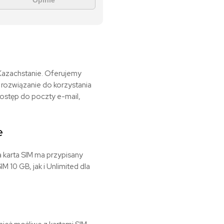
Opinie
 Kazachstanie. Oferujemy
 rozwiązanie do korzystania
ostęp do poczty e-mail,
e
a karta SIM ma przypisany
 10 GB, jak i Unlimited dla