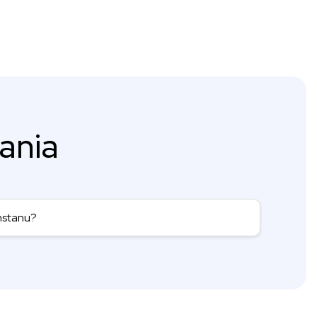
ania
hstanu?