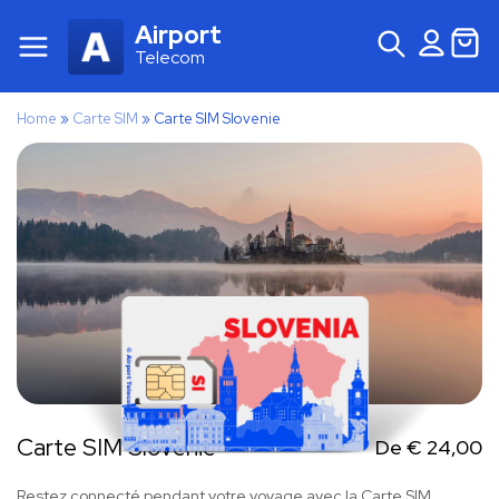
Airport
Telecom
Home
»
Carte SIM
»
Carte SIM Slovenie
Carte SIM Slovenie
De
€
24,00
Restez connecté pendant votre voyage avec la Carte SIM