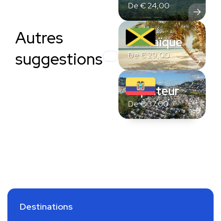
De
€
24,00
Autres
Jamaïque
suggestions
De
€
29,00
Équateur
De
€
37,00
Destinations