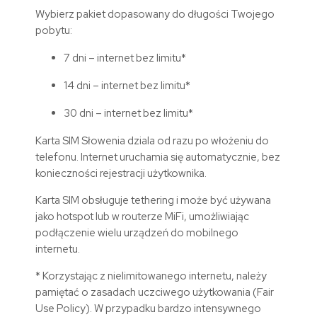
Wybierz pakiet dopasowany do długości Twojego
pobytu:
7 dni – internet bez limitu*
14 dni – internet bez limitu*
30 dni – internet bez limitu*
Karta SIM
Słowenia
dziala od razu po włożeniu do
telefonu. Internet uruchamia się automatycznie, bez
konieczności rejestracji użytkownika.
Karta SIM obsługuje tethering i może być używana
jako hotspot lub w routerze MiFi, umożliwiając
podłączenie wielu urządzeń do mobilnego
internetu.
* Korzystając z nielimitowanego internetu, należy
pamiętać o zasadach uczciwego użytkowania (Fair
Use Policy). W przypadku bardzo intensywnego