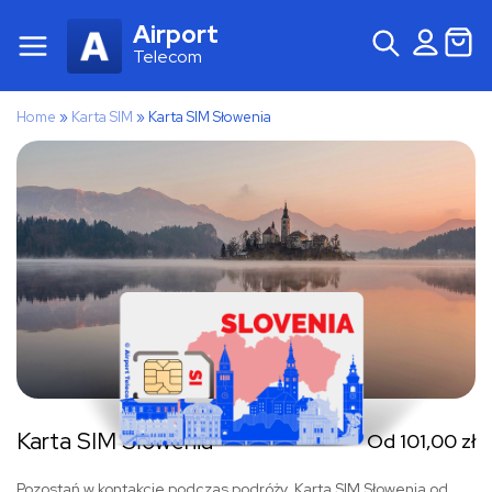
Airport
Telecom
Home
»
Karta SIM
»
Karta SIM Słowenia
Karta SIM Słowenia
Od
101,00
zł
Pozostań w kontakcie podczas podróży. Karta SIM Słowenia od