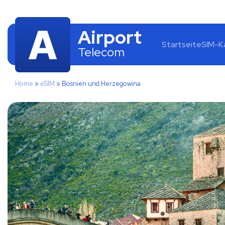
Airport
Startseite
SIM-K
Telecom
Home
»
eSIM
»
Bosnien und Herzegowina