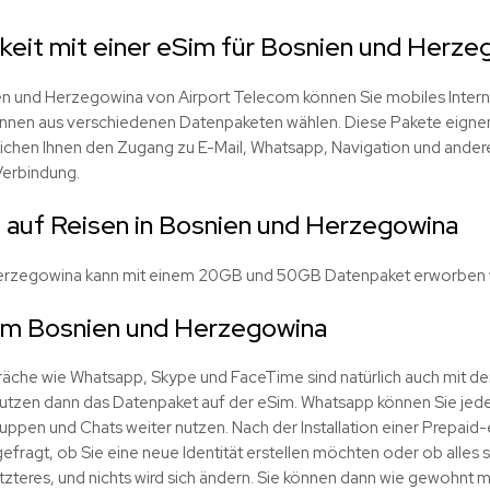
keit mit einer eSim für Bosnien und Herze
en und Herzegowina von Airport Telecom können Sie mobiles Intern
nnen aus verschiedenen Datenpaketen wählen. Diese Pakete eignen 
ichen Ihnen den Zugang zu E-Mail, Whatsapp, Navigation und ande
Verbindung.
 auf Reisen in Bosnien und Herzegowina
Herzegowina kann mit einem 20GB und 50GB Datenpaket erworben
im Bosnien und Herzegowina
räche wie Whatsapp, Skype und FaceTime sind natürlich auch mit de
utzen dann das Datenpaket auf der eSim. Whatsapp können Sie jeder
ppen und Chats weiter nutzen. Nach der Installation einer Prepaid
ragt, ob Sie eine neue Identität erstellen möchten oder ob alles so
etzteres, und nichts wird sich ändern. Sie können dann wie gewohnt