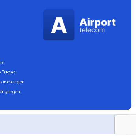
mm
e Fragen
estimmungen
dingungen