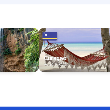
Curaçao
Von
€
29,00