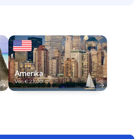
Amerika
Von
€
23,00