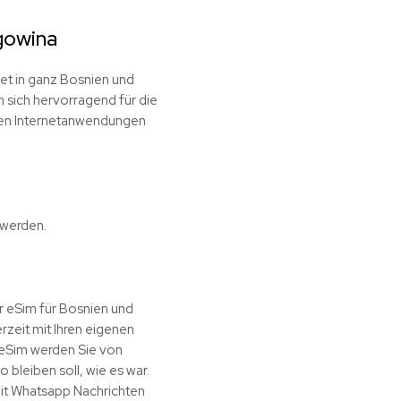
gowina
et in ganz Bosnien und
sich hervorragend für die
ren Internetanwendungen
 werden.
r eSim für Bosnien und
zeit mit Ihren eigenen
-eSim werden Sie von
 bleiben soll, wie es war.
 mit Whatsapp Nachrichten