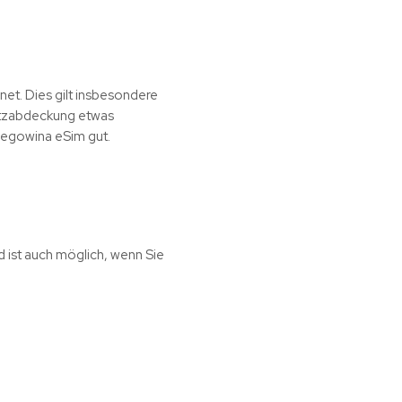
et. Dies gilt insbesondere
Netzabdeckung etwas
rzegowina eSim gut.
d ist auch möglich, wenn Sie