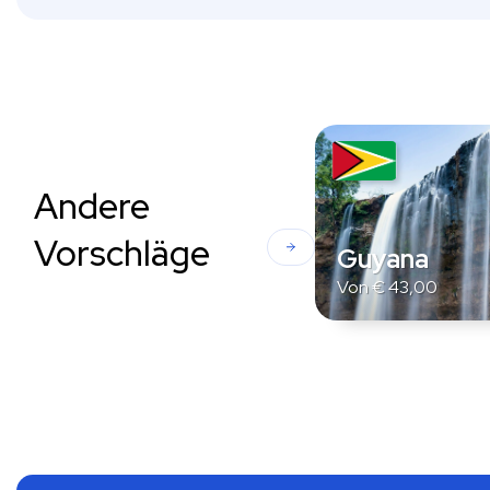
Andere
Vorschläge
Guyana
Von
€
43,00