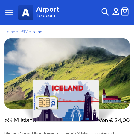
Airport
Telecom
Home
»
eSIM
»
Island
eSIM Island
Von
€
24,00
Bleiben Sie auf Ihrer Reise mit der eSIM Island von Airport