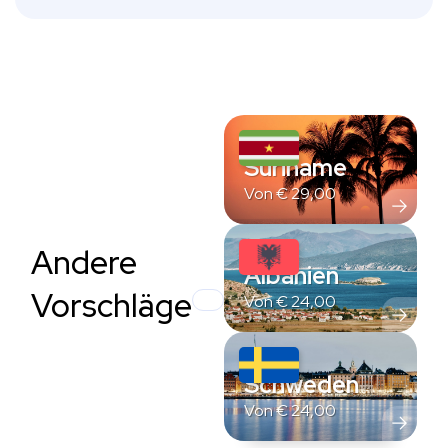
Suriname
Von
€
29,00
Andere
Albanien
Vorschläge
Von
€
24,00
Schweden
Von
€
24,00