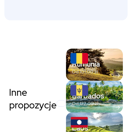
Rumunia
Od
101,00
zł
Inne
Barbados
propozycje
Od
122,00
zł
Laos