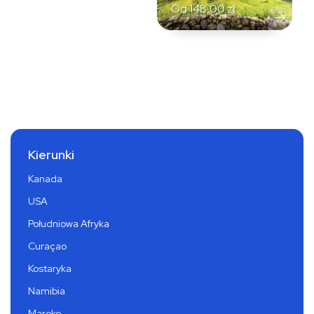
Od
148,00
zł
Kierunki
Kanada
USA
Południowa Afryka
Curaçao
Kostaryka
Namibia
Maroko