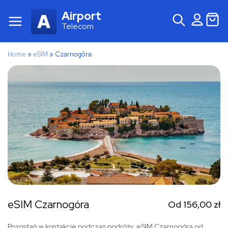
Airport
Telecom
Home
»
eSIM
»
Czarnogóra
eSIM Czarnogóra
Od
156,00
zł
Pozostań w kontakcie podczas podróży. eSIM Czarnogóra od