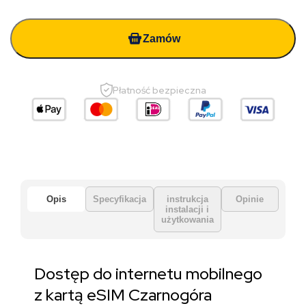
Zamów
Płatność bezpieczna
Opis
Specyfikacja
instrukcja
Opinie
instalacji i
użytkowania
Dostęp do internetu mobilnego
z kartą eSIM Czarnogóra