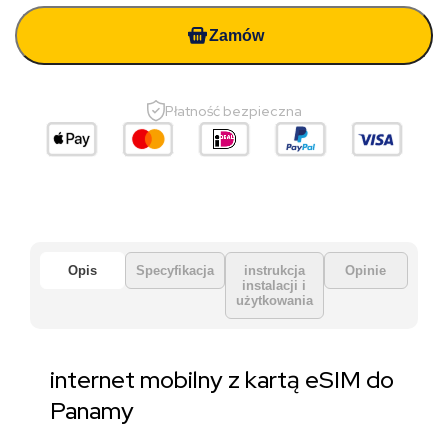
Zamów
Płatność bezpieczna
Opis
Specyfikacja
instrukcja
Opinie
instalacji i
użytkowania
internet mobilny z kartą eSIM do
Panamy