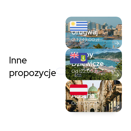
Urugwaj
Od
249,00
zł
Wyspy
Inne
Dziewicze
propozycje
Od
122,00
zł
Austria
Od
101,00
zł