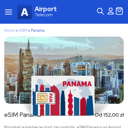
Airport
Telecom
Home
»
eSIM
»
Panama
eSIM Panama
Od
152,00
zł
Pozostań w kontakcie podczas podróży. eSIM Panama od Airport