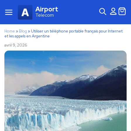
Airport
Telecom
Home
»
Blog
»
Utiliser un téléphone portable français pour Internet
et les appels en Argentine
avril 9, 2026