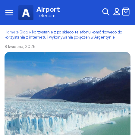
Airport
Telecom
Home
»
Blog
»
Korzystanie z polskiego telefonu komórkowego do
korzystania z internetu i wykonywania połączeń w Argentynie
9 kwietnia, 2026