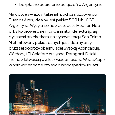
bezpłatne odbieranie połączeń w Argentynie
Na krótkie wyjazdy, takie jak podróż służbowa do
Buenos Aires, idealny jest pakiet 5GB lub 10GB
Argentyna. Wysyłaj selfie z autobusu Hop-on Hop-
off, z kolorowej dzielnicy Caminito i delektując się
pysznymi przekąskami na słynnym targu San Telmo.
Nielimitowany pakiet danych jest idealny przy
dłuższej podróży obejmującej wysoką Aconcaguę,
Córdobę i El Calafate w słynnej Patagonii. Dzięki
niemu z łatwością wyślesz wiadomość na WhatsApp z
winnic w Mendozie czy spod wodospadów Iguazú.