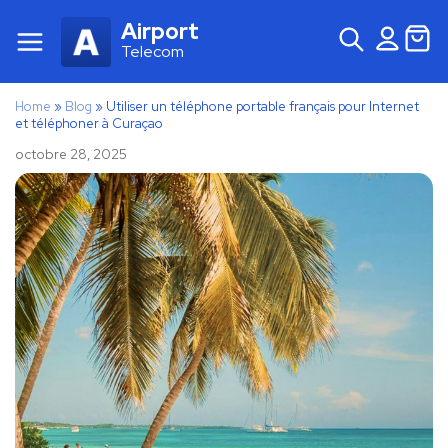
Airport
Telecom
Home
»
Blog
»
Utiliser un téléphone portable français pour Internet
et téléphoner à Curaçao
octobre 28, 2025