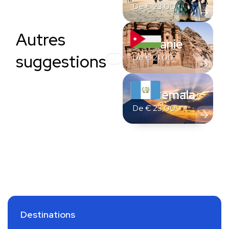
De
€
23,00
Autres
Jordanie
suggestions
De
€
21,00
Guatemala
De
€
23,00
Destinations