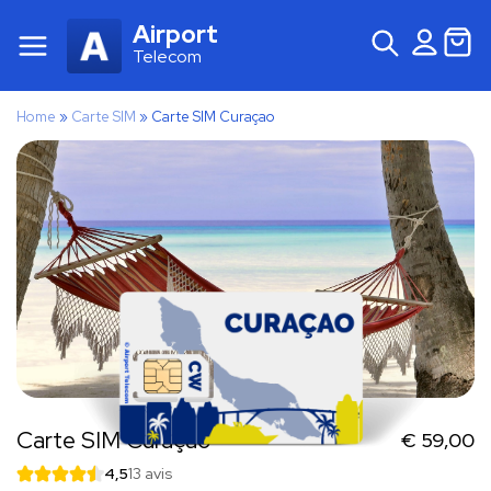
Airport
Telecom
Home
»
Carte SIM
»
Carte SIM Curaçao
Carte SIM Curaçao
€
59,00
4,5
13 avis