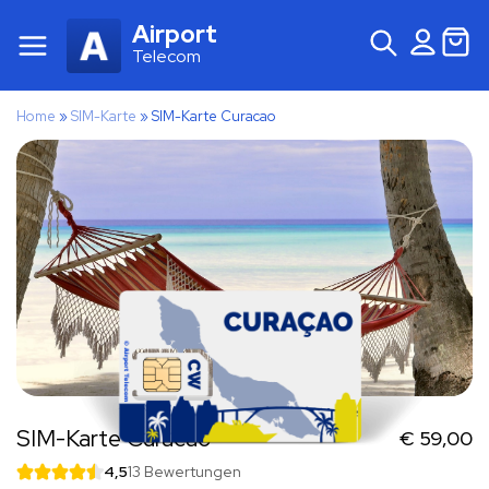
Airport
Telecom
Home
»
SIM-Karte
»
SIM-Karte Curacao
SIM-Karte Curacao
€
59,00
4,5
13 Bewertungen