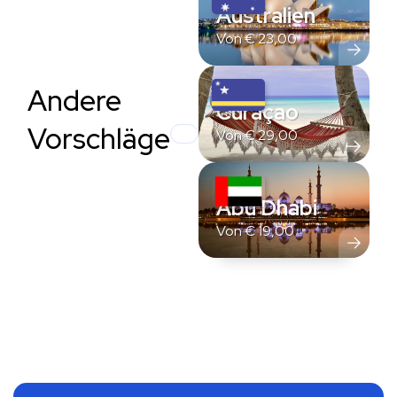
Australien
Von
€
23,00
Andere
Curaçao
Vorschläge
Von
€
29,00
Abu Dhabi
Von
€
19,00