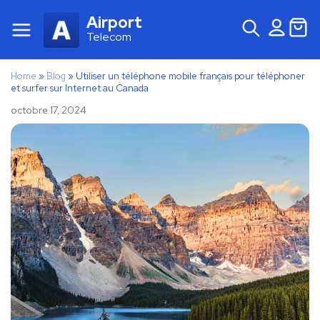
Airport
Telecom
Home
»
Blog
»
Utiliser un téléphone mobile français pour téléphoner
et surfer sur Internet au Canada
octobre 17, 2024