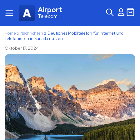
Airport
Telecom
Home
»
Nachrichten
»
Deutsches Mobiltelefon für Internet und
Telefonieren in Kanada nutzen
Oktober 17, 2024