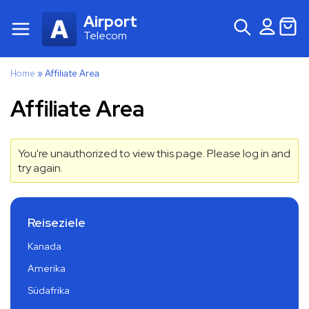
Airport
Telecom
Home
»
Affiliate Area
Affiliate Area
You're unauthorized to view this page. Please log in and
try again.
Reiseziele
Kanada
Amerika
Südafrika