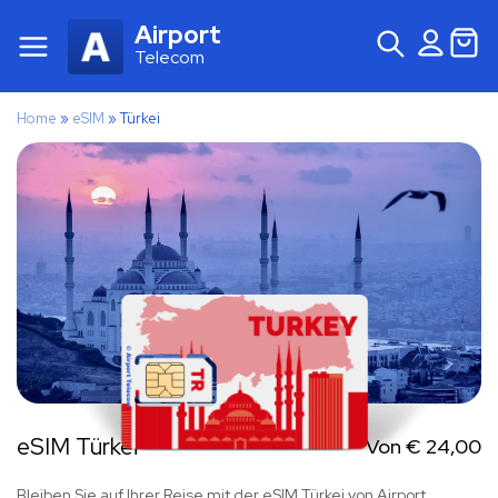
Airport
Telecom
Home
»
eSIM
»
Türkei
eSIM Türkei
Von
€
24,00
Bleiben Sie auf Ihrer Reise mit der eSIM Türkei von Airport