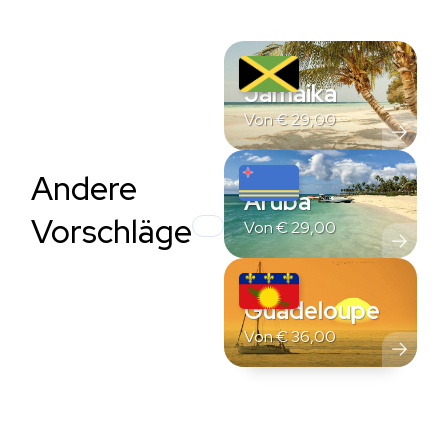
Jamaika
Von
€
29,00
Andere
Aruba
Vorschläge
Von
€
29,00
Guadeloupe
Von
€
36,00