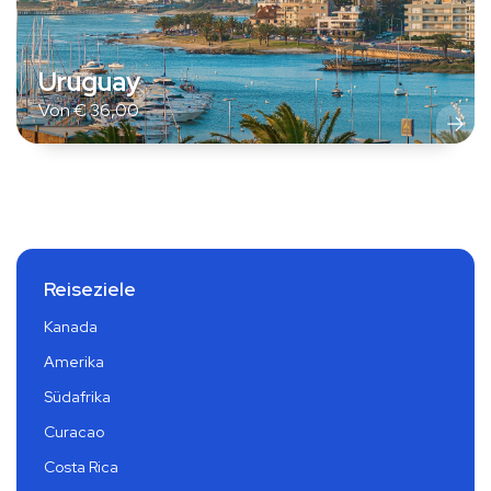
Uruguay
Von
€
36,00
Reiseziele
Kanada
Amerika
Südafrika
Curacao
Costa Rica