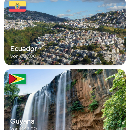
Ecuador
Von
€
37,00
Guyana
Von
€
43,00