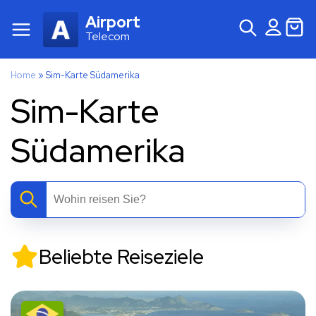
Airport
Telecom
Home
»
Sim-Karte Südamerika
Sim-Karte
Südamerika
Beliebte Reiseziele