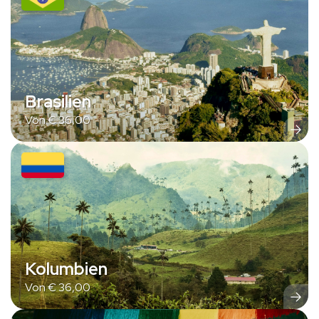
Brasilien
Von
€
36,00
Kolumbien
Von
€
36,00