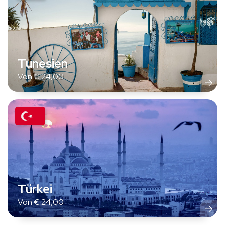
Tunesien
Von
€
24,00
Türkei
Von
€
24,00