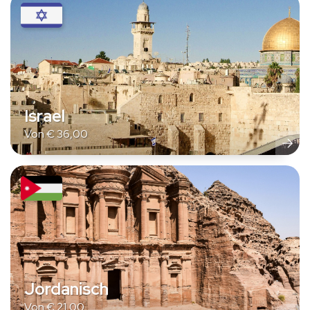
Israel
Von
€
36,00
Jordanisch
Von
€
21,00