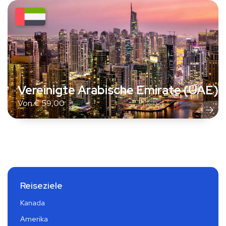
Vereinigte Arabische Emirate (UAE)
Von
€
59,00
Reiseziele
Kanada
Amerika