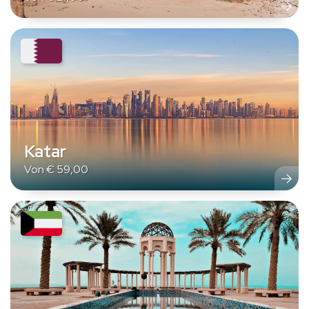
Katar
Von
€
59,00