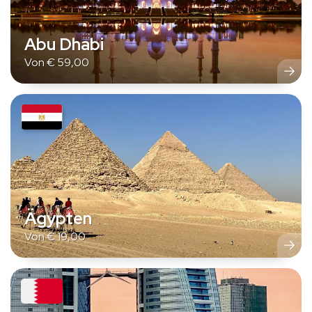
Abu Dhabi
Von
€
59,00
Ägypten
Von
€
19,00