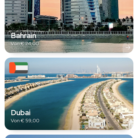
Bahrain
Von
€
24,00
Dubai
Von
€
59,00