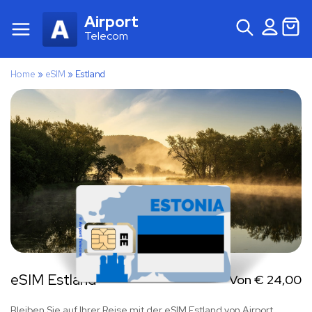
Airport
Telecom
Home
»
eSIM
»
Estland
eSIM Estland
Von
€
24,00
Bleiben Sie auf Ihrer Reise mit der eSIM Estland von Airport