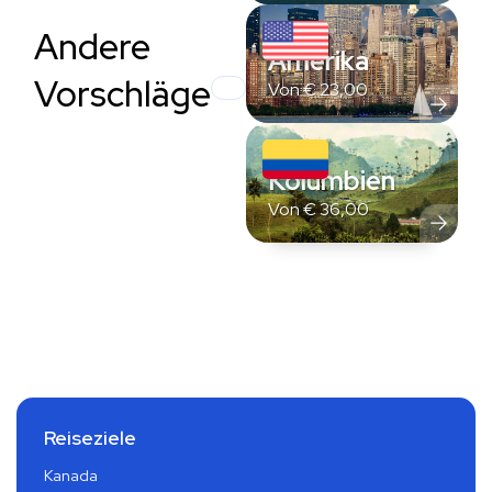
Andere
Amerika
Vorschläge
Von
€
23,00
Kolumbien
Von
€
36,00
Reiseziele
Kanada