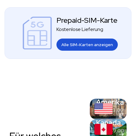
Prepaid-SIM-Karte
Kostenlose Lieferung
Alle SIM-Karten anzeigen
Amerika
Von
€
23,00
Kanada
Von
€
49,00