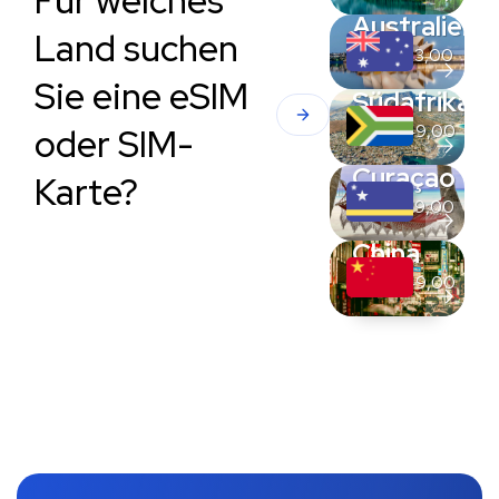
Für welches
Australien
Land suchen
Von
€
23,00
Sie eine eSIM
Südafrika
Von
€
49,00
oder SIM-
Curaçao
Karte?
Von
€
29,00
China
Von
€
49,00