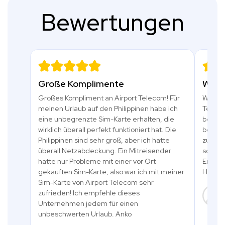
Bewertungen
Große Komplimente
Was f
Großes Kompliment an Airport Telecom! Für
Wir ha
meinen Urlaub auf den Philippinen habe ich
Teleco
eine unbegrenzte Sim-Karte erhalten, die
benutzt
wirklich überall perfekt funktioniert hat. Die
bequem
Philippinen sind sehr groß, aber ich hatte
zu ble
überall Netzabdeckung. Ein Mitreisender
sorgte
hatte nur Probleme mit einer vor Ort
Erreich
gekauften Sim-Karte, also war ich mit meiner
Herzli
Sim-Karte von Airport Telecom sehr
zufrieden! Ich empfehle dieses
Unternehmen jedem für einen
unbeschwerten Urlaub. Anko