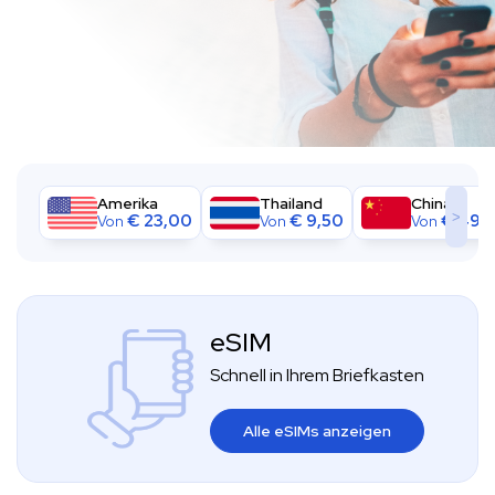
Amerika
Thailand
China
>
€
23,00
€
9,50
€
49,
Von
Von
Von
eSIM
Schnell in Ihrem Briefkasten
Alle eSIMs anzeigen