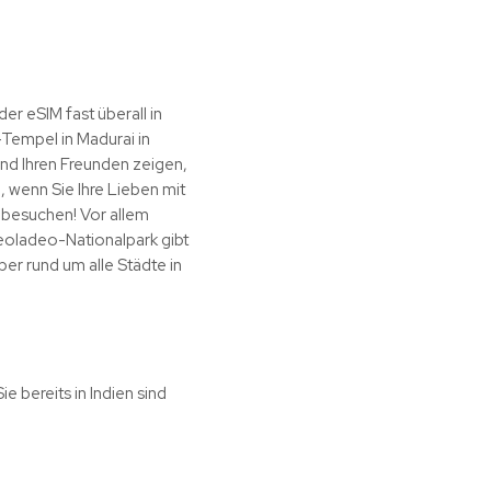
der eSIM fast überall in
Tempel in Madurai in
und Ihren Freunden zeigen,
 wenn Sie Ihre Lieben mit
 besuchen! Vor allem
eoladeo-Nationalpark gibt
er rund um alle Städte in
e bereits in Indien sind