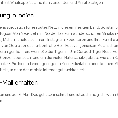
t mit Whatsapp Nachrichten versenden und Anrufe tätigen.
ng in Indien
ns sorgt auch für ein gutes Netz in diesem riesigen Land. So ist mit 
erfügbar. Von Neu-Delhi im Norden bis zum wunderschönen Minakshi-
aj Mahal mühelos auf Ihrem Instagram-Feed teilen und Ihrer Familie 
 von Goa oder das farbenfrohe Holi-Festival genießen. Auch schön,
eruhigen können, wenn Sie die Tiger im Jim Corbett Tiger Reserve
Grenze, aber auch rund um die vielen Naturschutzgebiete wie den K
dass Sie hier mit einer geringeren Konnektivität rechnen können. Ab
 Netz, in dem das mobile Internet gut funktioniert.
-Mail erhalten
on uns per E-Mail. Das geht sehr schnell und ist auch möglich, wenn Si
n.