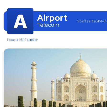
Airport
Startseite
SIM-K
Telecom
Home
»
eSIM
»
Indien