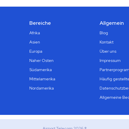
Bereiche
Allgemein
Afrika
Blog
Asien
Kontakt
Europa
Über uns
Naher Osten
Impressum
Südamerika
Partnerprogra
Mittelamerika
Häufig gestellt
Nordamerika
Datenschutzb
Allgemeine Be
Airport Telecom 2026 ®