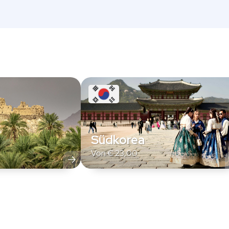
Südkorea
Von
€
23,00