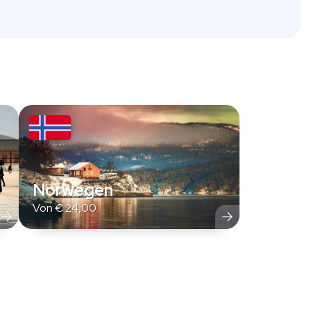
Norwegen
Von
€
24,00