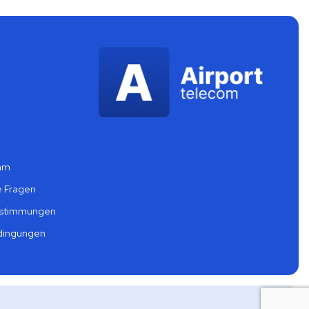
mm
e Fragen
estimmungen
dingungen