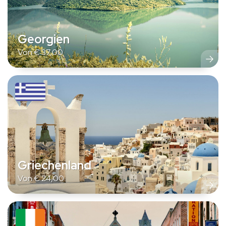
Georgien
Von
€
37,00
Griechenland
Von
€
24,00