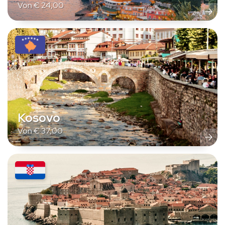
Von
€
24,00
Kosovo
Von
€
37,00