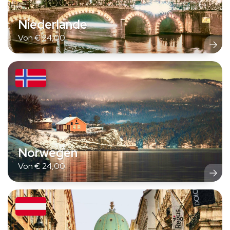
Niederlande
Von
€
24,00
Norwegen
Von
€
24,00