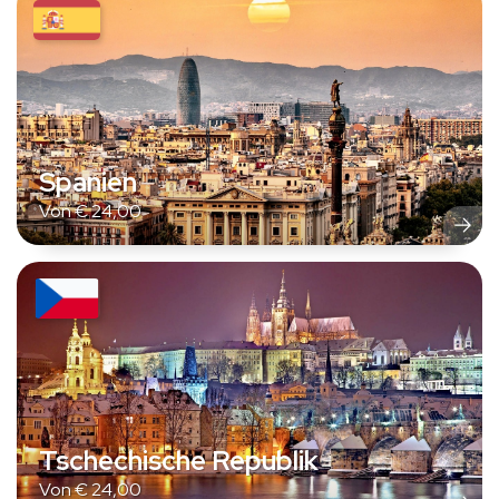
Spanien
Von
€
24,00
Tschechische Republik
Von
€
24,00