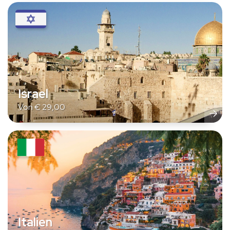
Israel
Von
€
29,00
Italien