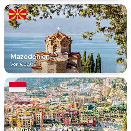
Mazedonien
Von
€
37,00
Monaco