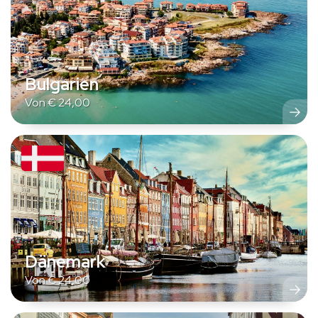
Bulgarien
Von
€
24,00
Dänemark
Von
€
24,00