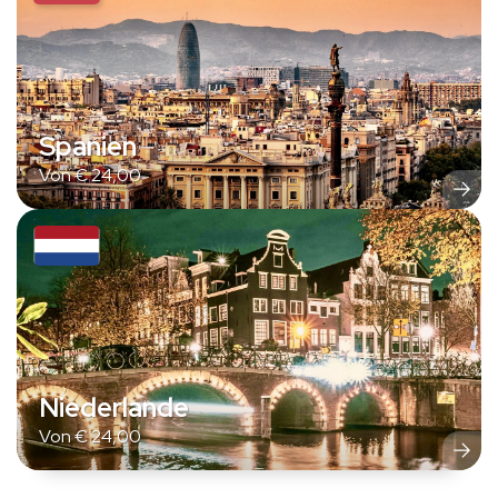
Spanien
Von
€
24,00
Niederlande
Von
€
24,00