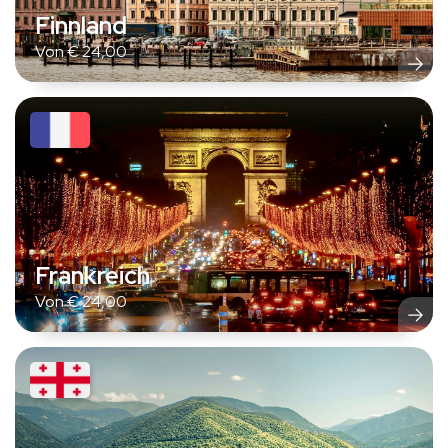
Finnland
Von
€
24,00
Frankreich
Von
€
24,00