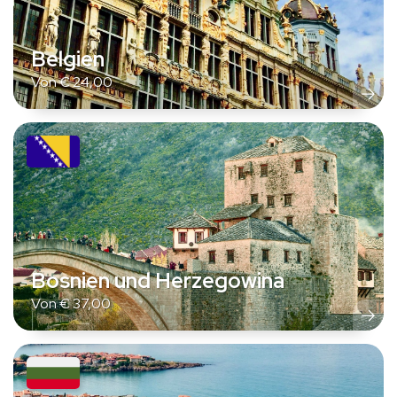
Belgien
Von
€
24,00
Bosnien und Herzegowina
Von
€
37,00