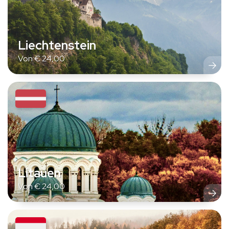
Liechtenstein
Von
€
24,00
Litauen
Von
€
24,00