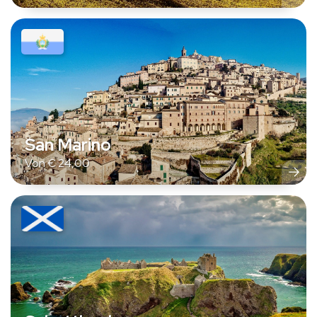
San Marino
Von
€
24,00