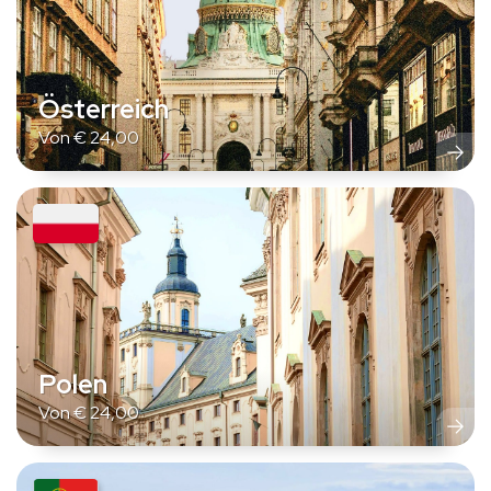
Österreich
Von
€
24,00
Polen
Von
€
24,00