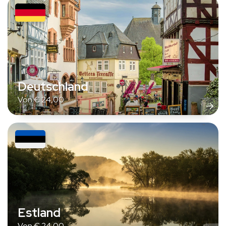
Deutschland
Von
€
24,00
Estland
Von
€
24,00