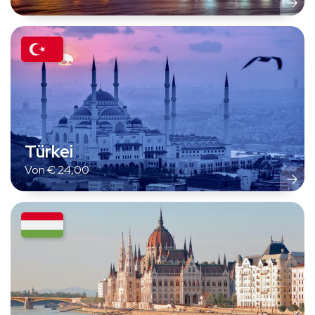
Türkei
Von
€
24,00