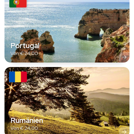
Portugal
Von
€
24,00
Rumänien
Von
€
24,00