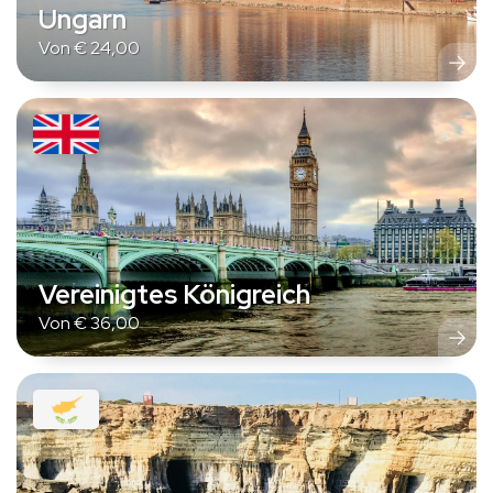
Ungarn
Von
€
24,00
Vereinigtes Königreich
Von
€
36,00