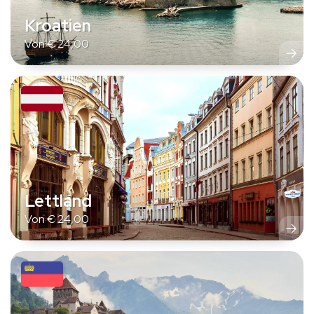
Kroatien
Von
€
24,00
Lettland
Von
€
24,00