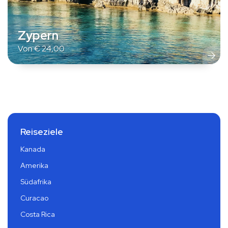
Zypern
Von
€
24,00
Reiseziele
Kanada
Amerika
Südafrika
Curacao
Costa Rica