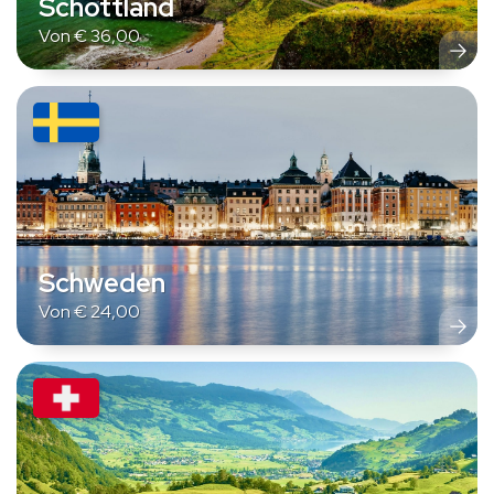
Schottland
Von
€
36,00
Schweden
Von
€
24,00