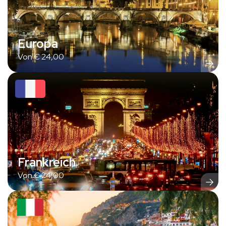
Europa
Von
€
24,00
Frankreich
Von
€
24,00