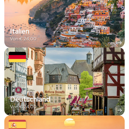
Italien
Von
€
24,00
Deutschland
Von
€
24,00