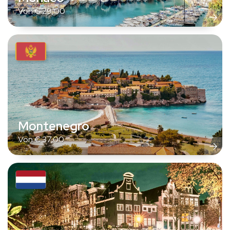
Von
€
29,00
Montenegro
Von
€
37,00