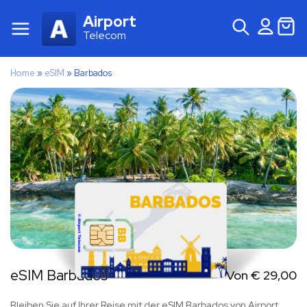
Airport
Telecom
Home
»
eSIM
»
Barbados
eSIM Barbados
Von
€
29,00
Bleiben Sie auf Ihrer Reise mit der eSIM Barbados von Airport