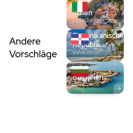
Italien
Von
€
24,00
Dominikanische
Andere
Republik
Vorschläge
Von
€
29,00
Bulgarien
Von
€
24,00