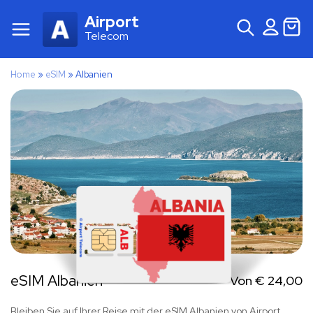
Airport
Telecom
Home
»
eSIM
»
Albanien
eSIM Albanien
Von
€
24,00
Bleiben Sie auf Ihrer Reise mit der eSIM Albanien von Airport