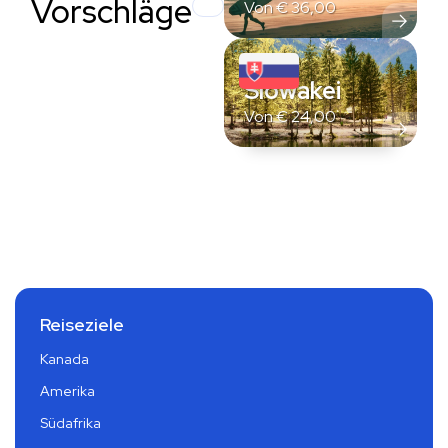
Vorschläge
Von
€
36,00
Slowakei
Von
€
24,00
Reiseziele
Kanada
Amerika
Südafrika