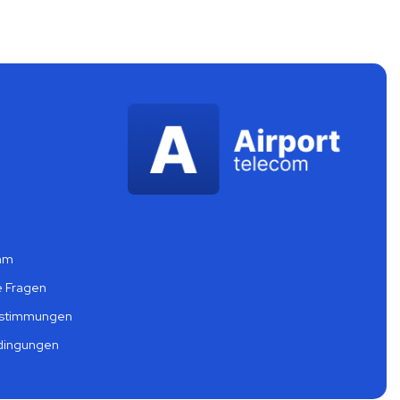
mm
e Fragen
estimmungen
dingungen