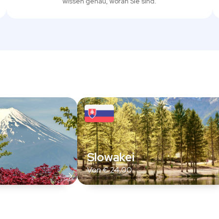
wissen genau, woran Sie sind.
Slowakei
Von
€
24,00