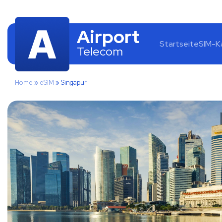
Airport
Startseite
SIM-K
Telecom
Home
»
eSIM
»
Singapur