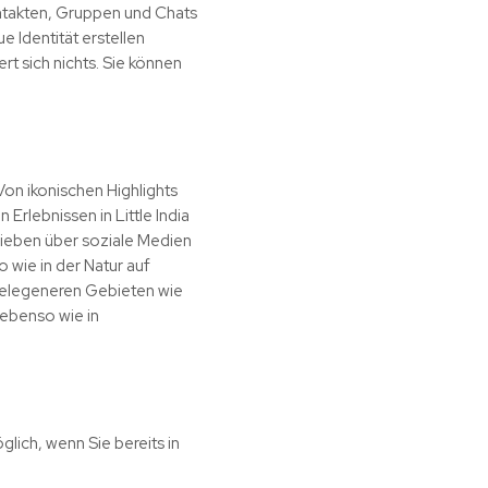
ntakten, Gruppen und Chats
 Identität erstellen
rt sich nichts. Sie können
on ikonischen Highlights
Erlebnissen in Little India
 Lieben über soziale Medien
 wie in der Natur auf
bgelegeneren Gebieten wie
ebenso wie in
glich, wenn Sie bereits in