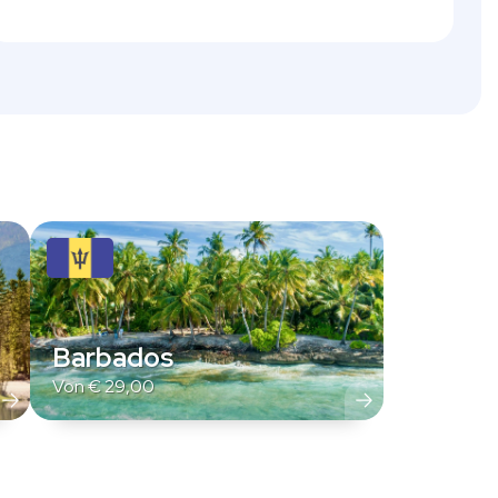
Barbados
Von
€
29,00