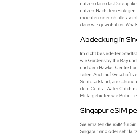
nutzen dann das Datenpaket
nutzen. Nach dem Einlegen e
möchten oder ob alles so ble
dann wie gewohnt mit Whats
Abdeckung in Sin
Im dicht besiedelten Stadts
wie Gardens by the Bay und M
und dem Hawker Centre Lau P
teilen. Auch auf Geschäftsre
Sentosa Island, am schönen
dem Central Water Catchmen
Militärgebieten wie Pulau T
Singapur eSIM per
Sie erhalten die eSIM für Si
Singapur sind oder sehr kurz