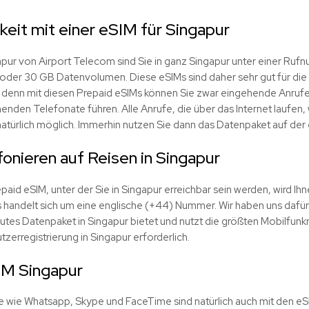
keit mit einer eSIM für Singapur
apur von Airport Telecom sind Sie in ganz Singapur unter einer Ruf
der 30 GB Datenvolumen. Diese eSIMs sind daher sehr gut für die 
g, denn mit diesen Prepaid eSIMs können Sie zwar eingehende Anruf
nden Telefonate führen. Alle Anrufe, die über das Internet laufen, 
natürlich möglich. Immerhin nutzen Sie dann das Datenpaket auf der
fonieren auf Reisen in Singapur
id eSIM, unter der Sie in Singapur erreichbar sein werden, wird Ihn
handelt sich um eine englische (+44) Nummer. Wir haben uns dafür 
gutes Datenpaket in Singapur bietet und nutzt die größten Mobilfu
tzerregistrierung in Singapur erforderlich.
IM Singapur
fe wie Whatsapp, Skype und FaceTime sind natürlich auch mit den eS