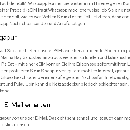
 auf der eSIM. Whatsapp können Sie weiterhin mit Ihren eigenen Ko
iner Prepaid-eSIM fragt Whatsapp möglicherweise, ob Sie eine neue
iben soll, wie es war. Wählen Sie in diesem Fall Letzteres, dann ände
app Nachrichten senden und Anrufe tätigen.
gapur
taat Singapur bieten unsere eSIMs eine hervorragende Abdeckung. V
arina Bay Sands bis hin zu pulsierenden kulturellen und kulinarischen 
a Sat – mit einer eSIM können Sie Ihre Erlebnisse sofort mit Ihren
isen profitieren Sie in Singapur von gutem mobilen Internet, genauso
 Siloso Beach oder bei einer aufregenden Nachtsafari. In etwas a
t und Pulau Ubin kann die Netzabdeckung jedoch schlechter sein, 
ekong.
 E-Mail erhalten
ngapur von uns per E-Mail. Das geht sehr schnell und ist auch dann mö
fristig abreisen.