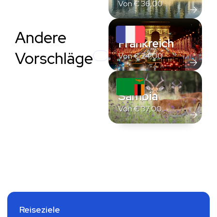
Von
€
36,00
Andere
Frankreich
Vorschläge
Von
€
24,00
Sambia
Von
€
37,00
Reiseziele