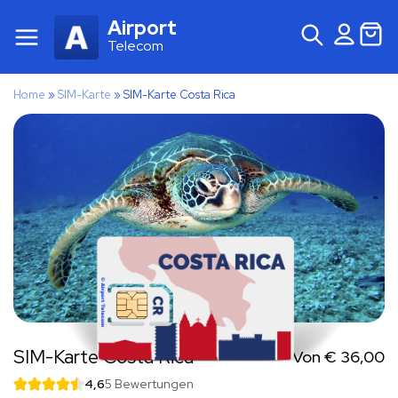
Airport
Telecom
Home
»
SIM-Karte
»
SIM-Karte Costa Rica
SIM-Karte Costa Rica
Von
€
36,00
4,6
5 Bewertungen