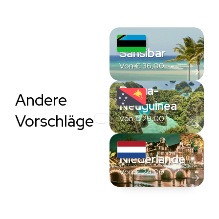
Sansibar
Von
€
36,00
Papua-
Andere
Neuguinea
Vorschläge
Von
€
29,00
Niederlande
Von
€
24,00