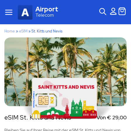
Airport
Telecom
Home
»
eSIM
»
St. Kitts und Nevis
eSIM St. Kitts und Nevis
Von
€
29,00
Bleiben Sie auf Ihrer Reise mit der eSIM St. Kitts und Nevis von