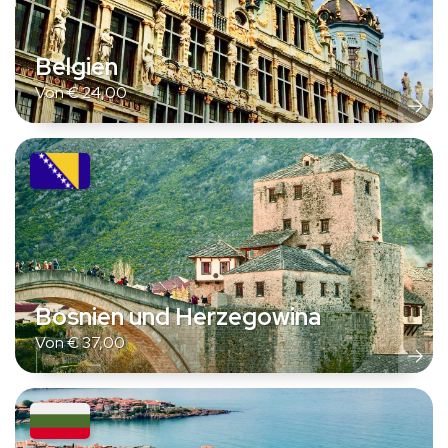
Belgien
Von
€
24,00
Bosnien und Herzegowina
Von
€
37,00