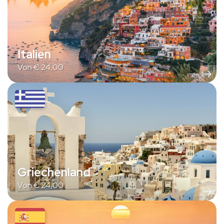
Italien
Von
€
24,00
Griechenland
Von
€
24,00