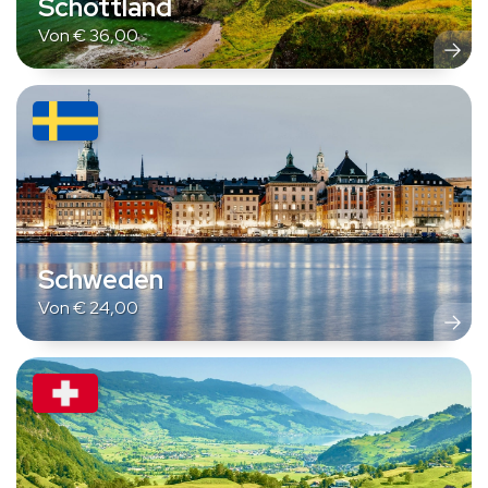
Schottland
Von
€
36,00
Schweden
Von
€
24,00