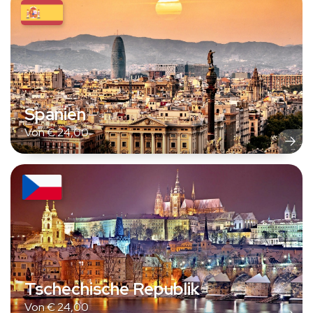
Spanien
Von
€
24,00
Tschechische Republik
Von
€
24,00