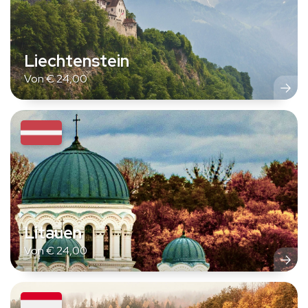
Liechtenstein
Von
€
24,00
Litauen
Von
€
24,00