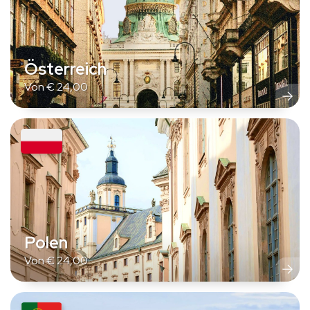
Österreich
Von
€
24,00
Polen
Von
€
24,00