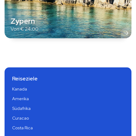
Zypern
Von
€
24,00
Reiseziele
Kanada
Amerika
Südafrika
Curacao
Costa Rica