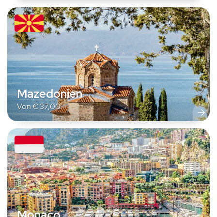
Mazedonien
Von
€
37,00
Monaco