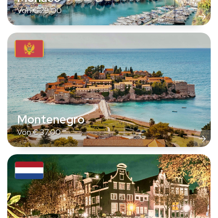
Von
€
29,00
Montenegro
Von
€
37,00