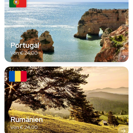
Portugal
Von
€
24,00
Rumänien
Von
€
24,00