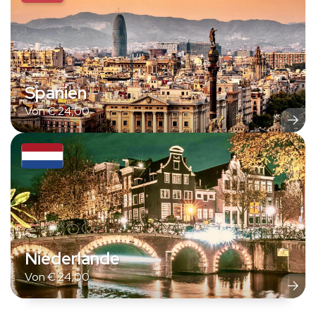
Spanien
Von
€
24,00
Niederlande
Von
€
24,00