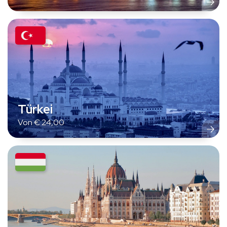
Türkei
Von
€
24,00