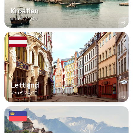
Kroatien
Von
€
24,00
Lettland
Von
€
24,00