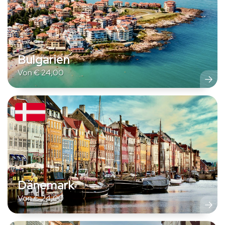
Bulgarien
Von
€
24,00
Dänemark
Von
€
24,00