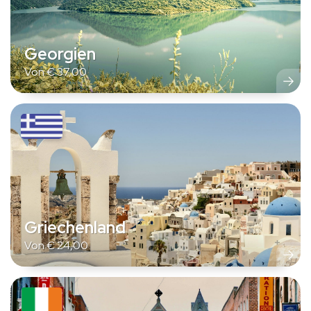
Georgien
Von
€
37,00
Griechenland
Von
€
24,00