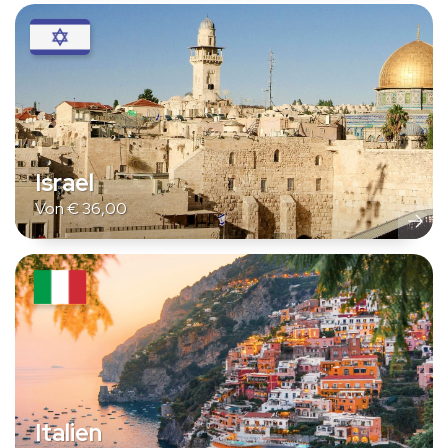
Israel
Von
€
36,00
Italien