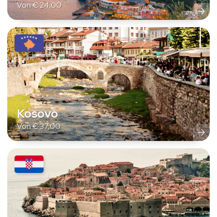
Von
€
24,00
Kosovo
Von
€
37,00