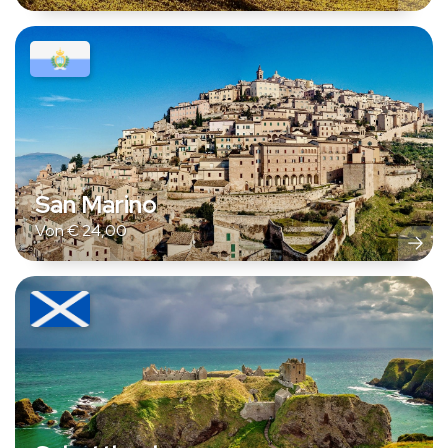
San Marino
Von
€
24,00