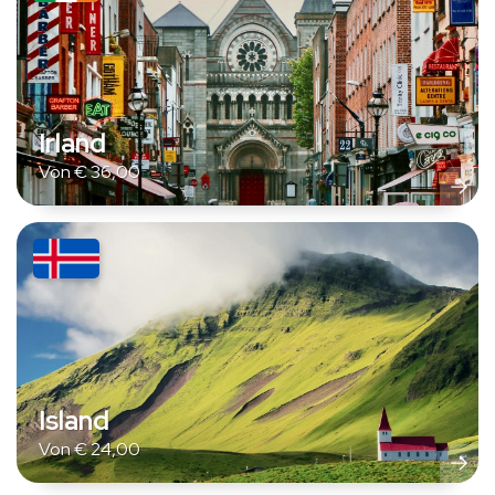
Irland
Von
€
36,00
Island
Von
€
24,00