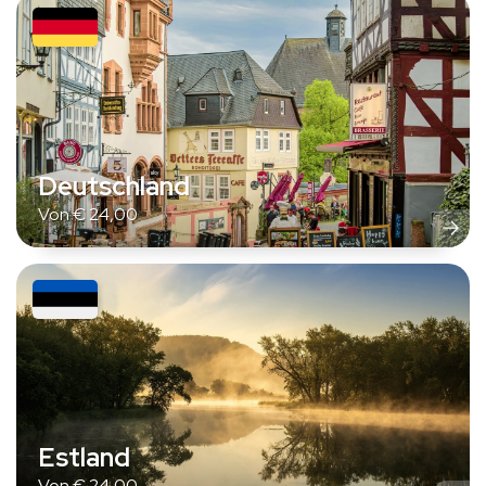
Deutschland
Von
€
24,00
Estland
Von
€
24,00