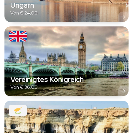
Ungarn
Von
€
24,00
Vereinigtes Königreich
Von
€
36,00