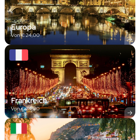
Europa
Von
€
24,00
Frankreich
Von
€
24,00