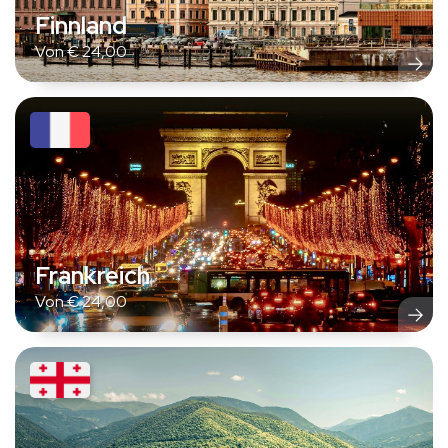
Finnland
Von
€
24,00
Frankreich
Von
€
24,00