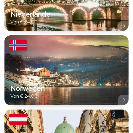
Niederlande
Von
€
24,00
Norwegen
Von
€
24,00