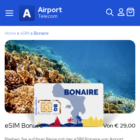
Airport
Telecom
Home
»
eSIM
»
Bonaire
eSIM Bonaire
Von
€
29,00
Bleiben Sie auf Ihrer Reise mit der eSIM Bonaire von Airport