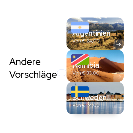
Argentinien
Von
€
24,00
Andere
Namibia
Vorschläge
Von
€
33,00
Schweden
Von
€
24,00