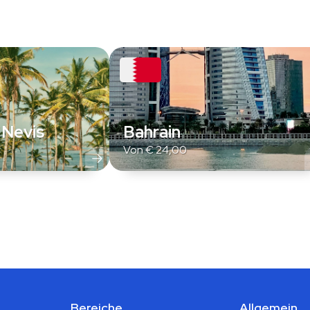
 Nevis
Bahrain
Von
€
24,00
Bereiche
Allgemein