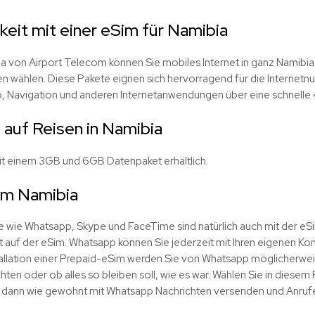
keit mit einer eSim für Namibia
a von Airport Telecom können Sie mobiles Internet in ganz Namibia
 wählen. Diese Pakete eignen sich hervorragend für die Internetnu
p, Navigation und anderen Internetanwendungen über eine schnell
 auf Reisen in Namibia
it einem 3GB und 6GB Datenpaket erhältlich.
im Namibia
fe wie Whatsapp, Skype und FaceTime sind natürlich auch mit der eSi
 auf der eSim. Whatsapp können Sie jederzeit mit Ihren eigenen Ko
tallation einer Prepaid-eSim werden Sie von Whatsapp möglicherwei
hten oder ob alles so bleiben soll, wie es war. Wählen Sie in diesem F
en dann wie gewohnt mit Whatsapp Nachrichten versenden und Anrufe