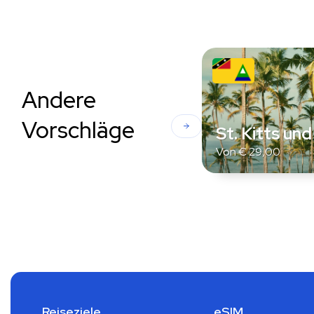
Andere
Vorschläge
St. Kitts und
Von
€
29,00
Reiseziele
eSIM