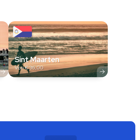
Sint Maarten
Von
€
36,00