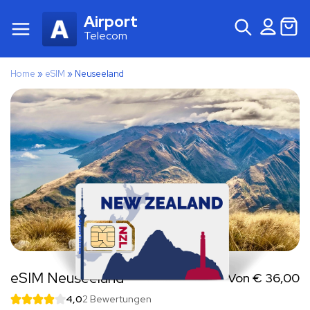
Airport
Telecom
Home
»
eSIM
»
Neuseeland
eSIM Neuseeland
Von
€
36,00
4,0
2 Bewertungen