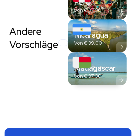
Peru
Von
€
37,00
Andere
Nicaragua
Vorschläge
Von
€
39,00
Madagascar
Von
€
37,00