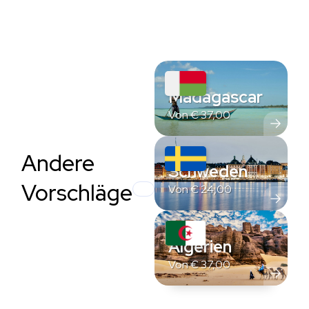
Madagascar
Von
€
37,00
Andere
Schweden
Vorschläge
Von
€
24,00
Algerien
Von
€
37,00