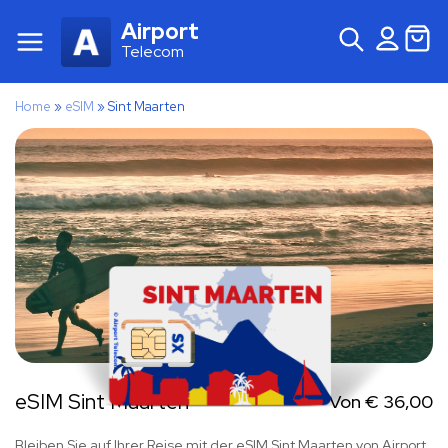
Airport
Telecom
Home
»
eSIM
»
Sint Maarten
eSIM Sint Maarten
Von
€
36,00
Bleiben Sie auf Ihrer Reise mit der eSIM Sint Maarten von Airport