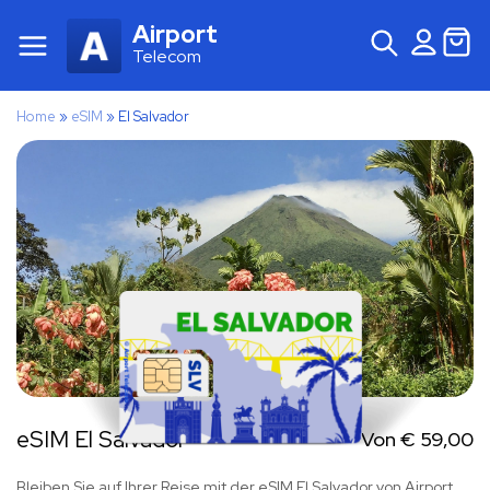
Airport
Telecom
Home
»
eSIM
»
El Salvador
eSIM El Salvador
Von
€
59,00
Bleiben Sie auf Ihrer Reise mit der eSIM El Salvador von Airport