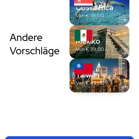
Costa Rica
Von
€
36,00
Andere
Mexiko
Vorschläge
Von
€
39,00
Taiwan
Von
€
49,00