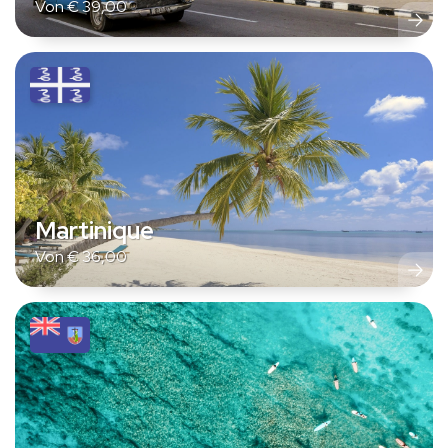
Von
€
39,00
Martinique
Von
€
36,00