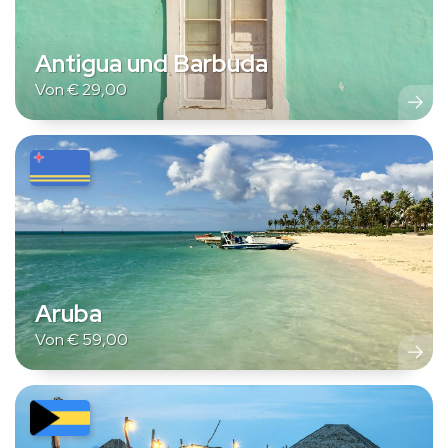
Antigua und Barbuda
Von
€
29,00
Aruba
Von
€
59,00