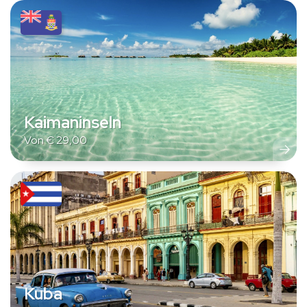
Kaimaninseln
Von
€
29,00
Kuba