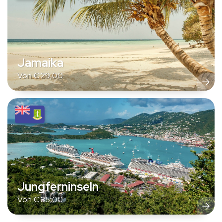
Jamaika
Von
€
29,00
Jungferninseln
Von
€
35,00