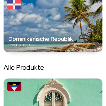
Dominikanische Republik
Von
€
29,00
Alle Produkte