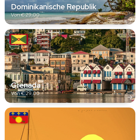
Dominikanische Republik
Von
€
29,00
Grenada
Von
€
29,00