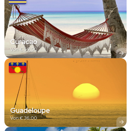
Curacao
Von
€
59,00
Guadeloupe
Von
€
36,00