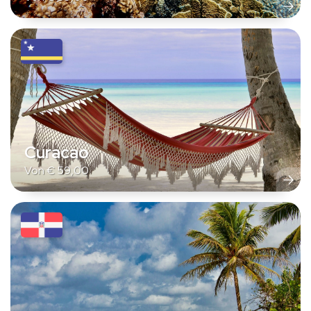
Curacao
Von
€
59,00