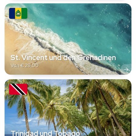
St. Vincent und den Grenadinen
Von
€
29,00
Trinidad und Tobago