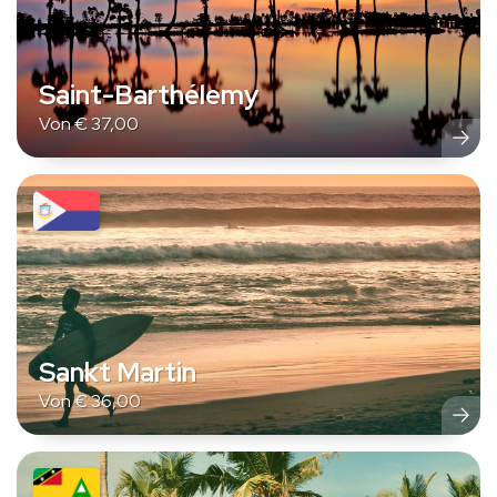
Saint-Barthélemy
Von
€
37,00
Sankt Martin
Von
€
36,00