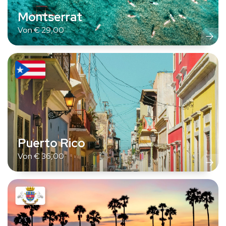
Montserrat
Von
€
29,00
Puerto Rico
Von
€
36,00