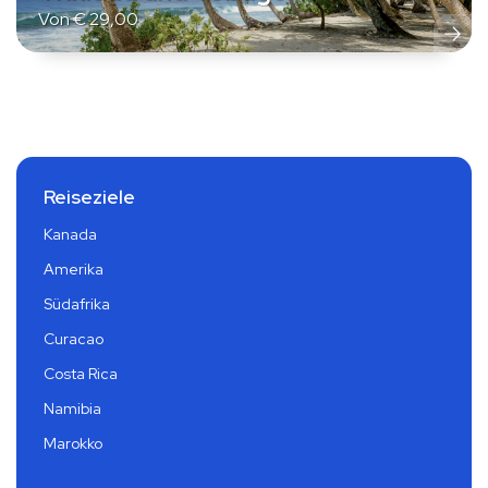
Von
€
29,00
Reiseziele
Kanada
Amerika
Südafrika
Curacao
Costa Rica
Namibia
Marokko