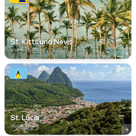
St. Kitts und Nevis
Von
€
29,00
St. Lucia
Von
€
29,00