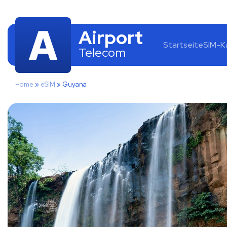
Airport
Startseite
SIM-K
Telecom
Home
»
eSIM
»
Guyana