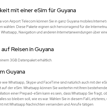
keit mit einer eSim für Guyana
a von Airport Telecom können Sie in ganz Guyana mobiles Internet 
 wählen. Diese Pakete eignen sich hervorragend für die Internetn
, Whatsapp, Navigation und anderen Internetanwendungen über ein
 auf Reisen in Guyana
 einem 3GB Datenpaket erhältlich.
im Guyana
fe wie Whatsapp, Skype und FaceTime sind natürlich auch mit der eS
 auf der eSim. Whatsapp können Sie weiterhin mit Ihren bestehend
llation einer Prepaid-eSim kann es sein, dass Whatsapp Sie fragt, ob
les so bleiben soll, wie es war. Wählen Sie in diesem Fall Letzteres, 
t mit Whatsapp Nachrichten versenden und Anrufe tätigen.