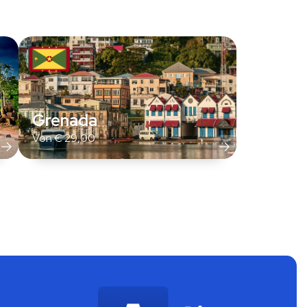
Grenada
Von
€
29,00