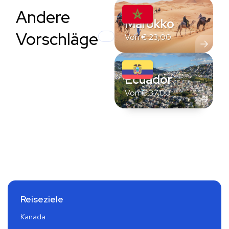
Andere
Marokko
Vorschläge
Von
€
23,00
Ecuador
Von
€
37,00
Reiseziele
Kanada