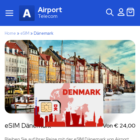
Airport
Telecom
Home
»
eSIM
»
Dänemark
eSIM Dänemark
Von
€
24,00
Bleiben Sie auf Ihrer Reise mit der eSIM Dänemark von Airport