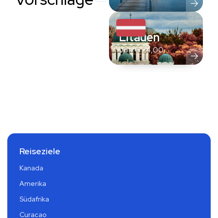
Litauen
Von
€
24,00
Reiseziele
Kanada
Amerika
Südafrika
Curacao