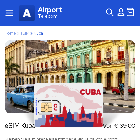
Airport
Telecom
Home
»
eSIM
»
Kuba
eSIM Kuba
Von
€
39,00
Bleiben Sie auf Ihrer Reise mit der eSIM Kuba von Airport