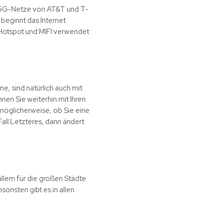
 5G-Netze von AT&T und T-
 beginnt das Internet
 Hotspot und MIFI verwendet
e, sind natürlich auch mit
en Sie weiterhin mit Ihren
möglicherweise, ob Sie eine
Fall Letzteres, dann ändert
llem für die großen Städte
onsten gibt es in allen