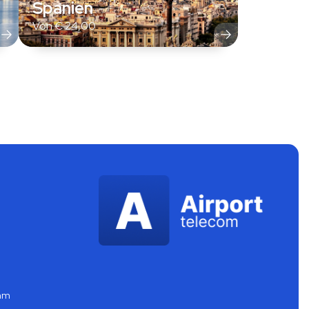
Spanien
Von
€
24,00
mm