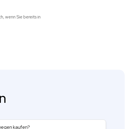
h, wenn Sie bereits in
en
rwegen kaufen?