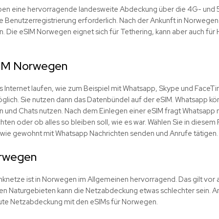
ben eine hervorragende landesweite Abdeckung über die 4G- und
ne Benutzerregistrierung erforderlich. Nach der Ankunft in Norwegen
n. Die eSIM Norwegen eignet sich für Tethering, kann aber auch für
SIM Norwegen
s Internet laufen, wie zum Beispiel mit Whatsapp, Skype und FaceTim
lich. Sie nutzen dann das Datenbündel auf der eSIM. Whatsapp könn
 und Chats nutzen. Nach dem Einlegen einer eSIM fragt Whatsapp 
hten oder ob alles so bleiben soll, wie es war. Wählen Sie in diesem 
n wie gewohnt mit Whatsapp Nachrichten senden und Anrufe tätigen.
orwegen
netze ist in Norwegen im Allgemeinen hervorragend. Das gilt vor a
en Naturgebieten kann die Netzabdeckung etwas schlechter sein. Ans
gute Netzabdeckung mit den eSIMs für Norwegen.