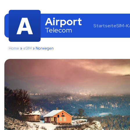
Airport
Startseite
SIM-K
Telecom
Home
»
eSIM
»
Norwegen