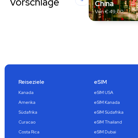
Vorschläge
China
Von
€
49,00
Reiseziele
eSIM
Kanada
eSIM USA
Amerika
eSIM Kanada
Südafrika
eSIM Südafrika
Curacao
eSIM Thailand
Costa Rica
eSIM Dubai