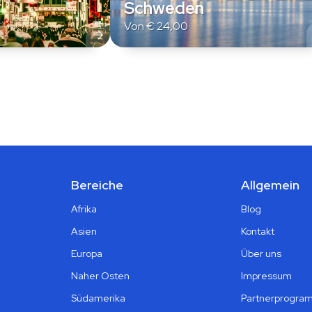
Schweden
Von
€
24,00
Bereiche
Allgemein
Afrika
Blog
Asien
Kontakt
Europa
Über uns
Naher Osten
Impressum
Südamerika
Partnerprogra