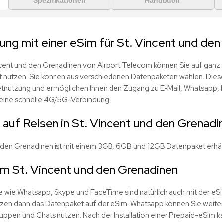
Spezifikationen
Handbuch
ng mit einer eSim für St. Vincent und den
ncent und den Grenadinen von Airport Telecom können Sie auf ganz 
t nutzen. Sie können aus verschiedenen Datenpaketen wählen. Dies
netnutzung und ermöglichen Ihnen den Zugang zu E-Mail, Whatsapp,
eine schnelle 4G/5G-Verbindung.
auf Reisen in St. Vincent und den Grenadi
d den Grenadinen ist mit einem 3GB, 6GB und 12GB Datenpaket erhält
m St. Vincent und den Grenadinen
fe wie Whatsapp, Skype und FaceTime sind natürlich auch mit der eSi
tzen dann das Datenpaket auf der eSim. Whatsapp können Sie weiter
ppen und Chats nutzen. Nach der Installation einer Prepaid-eSim k