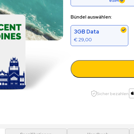
eSIM
Bündel auswählen:
3GB Data
€
29,00
Sicher bezahlen