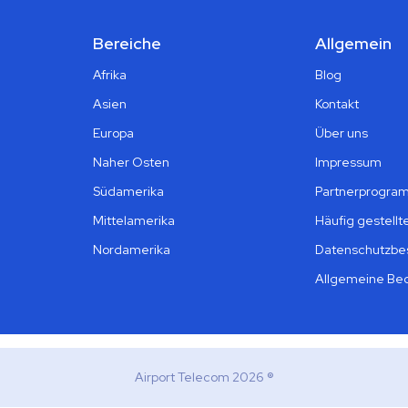
Bereiche
Allgemein
Afrika
Blog
Asien
Kontakt
Europa
Über uns
Naher Osten
Impressum
Südamerika
Partnerprogra
Mittelamerika
Häufig gestellt
Nordamerika
Datenschutzb
Allgemeine Be
Airport Telecom 2026 ®