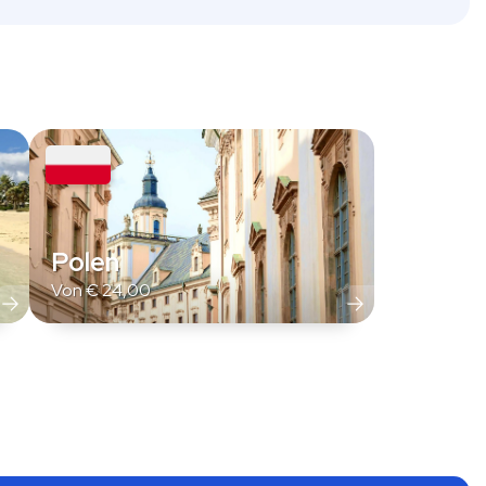
Polen
Von
€
24,00