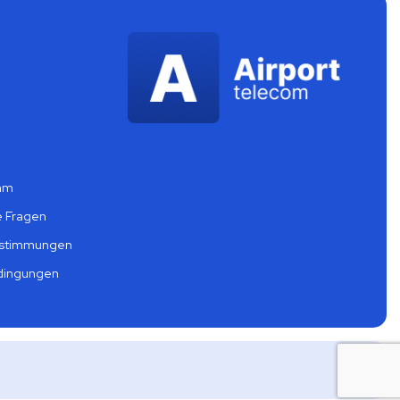
mm
e Fragen
estimmungen
dingungen