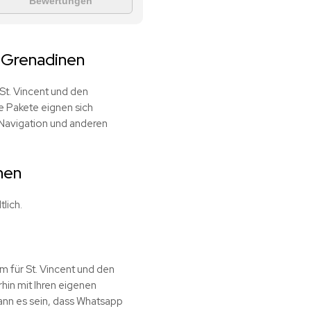
Bewertungen
 Grenadinen
St. Vincent und den
e Pakete eignen sich
 Navigation und anderen
nen
lich.
m für St. Vincent und den
hin mit Ihren eigenen
ann es sein, dass Whatsapp