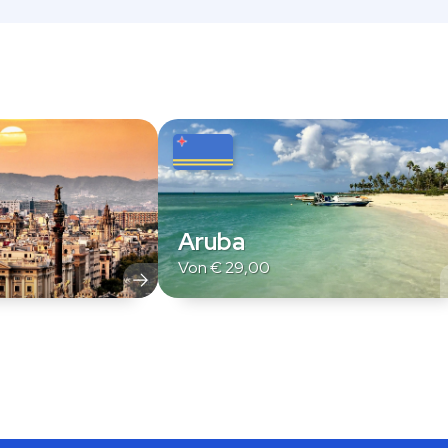
Aruba
Von
€
29,00