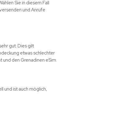
Wählen Sie in diesem Fall
n versenden und Anrufe
hr gut. Dies gilt
abdeckung etwas schlechter
ent und den Grenadinen eSim.
ll und ist auch möglich,