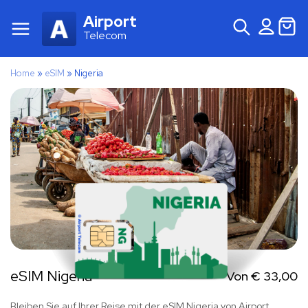
Airport
Telecom
Home
»
eSIM
»
Nigeria
eSIM Nigeria
Von
€
33,00
Bleiben Sie auf Ihrer Reise mit der eSIM Nigeria von Airport