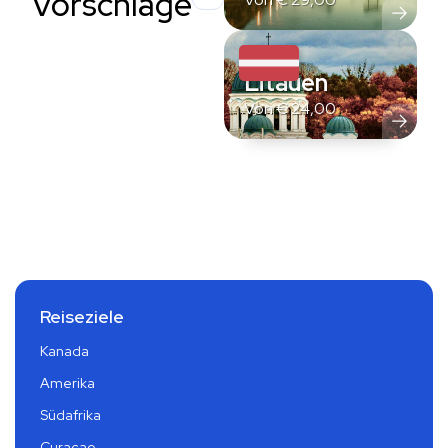
Vorschläge
Litauen
Von
€
24,00
Reiseziele
Kanada
Amerika
Südafrika
Curacao