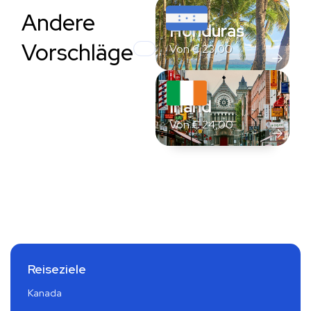
Andere
Honduras
Vorschläge
Von
€
23,00
Irland
Von
€
24,00
Reiseziele
Kanada