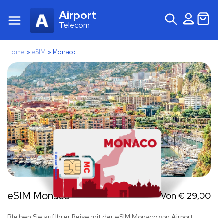
Airport
Telecom
Home
»
eSIM
»
Monaco
eSIM Monaco
Von
€
29,00
Bleiben Sie auf Ihrer Reise mit der eSIM Monaco von Airport