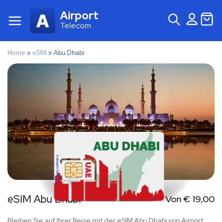
Airport
Telecom
Home
»
eSIM
»
Abu Dhabi
eSIM Abu Dhabi
Von
€
19,00
Bleiben Sie auf Ihrer Reise mit der eSIM Abu Dhabi von Airport