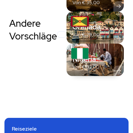
Von
€
35,00
Andere
Grenada
Vorschläge
Von
€
29,00
Nigeria
Von
€
33,00
Reiseziele