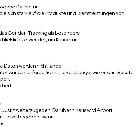
zogene Daten für
die sich stark auf die Produkte und Dienstleistungen von
as Gender-Tracking als besondere
hließlich verwendet, um Kunden in
e Daten werden nicht länger
tet wurden, erforderlich ist, und so lange, wie es das Gesetz
rport
chert.
h
 Justiz weiterzugeben. Darüber hinaus wird Airport
itte weitergeben, wenn
de