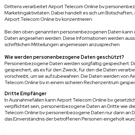
Drittens verarbeitet Airport Telecom Online bv personenbe
Marketingaktivitäten. Dabei handelt es sich um Botschaften, 
Airport Telecom Online bv konzentrieren.
Bei den oben genannten personenbezogenen Daten kann d
Daten angesehen werden. Diese Informationen werden aussc
schriftlichen Mitteilungen angemessen anzusprechen.
Wie werden personenbezogene Daten geschützt?
Personenbezogene Daten werden sorgfältig gespeichert. Di
gespeichert, als es für den Zweck, für den die Daten verarbei
vorschreibt, um sie aufzubewahren. Die Daten werden von Ai
Telecom Online bv in einem sicheren Rechenzentrum gespei
Dritte Empfänger
In Ausnahmefällen kann Airport Telecom Online bv gesetzlic
verpflichtet sein, personenbezogene Daten an Dritte wie die
Telecom Online bv personenbezogene Daten nur dann an Dr
das Einverständnis der betroffenen Personen eingeholt wur
.