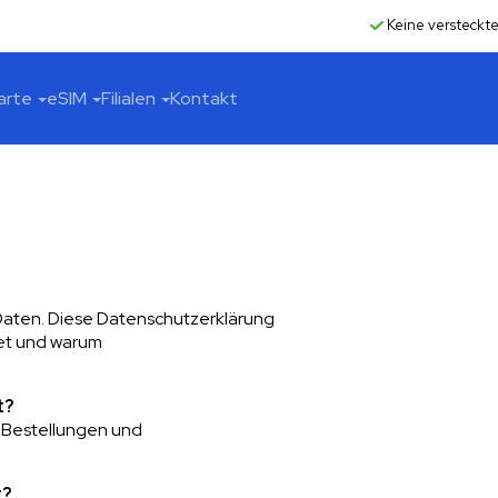
Keine versteckt
arte
eSIM
Filialen
Kontakt
aten. Diese Datenschutzerklärung
tet und warum
t?
r Bestellungen und
t?