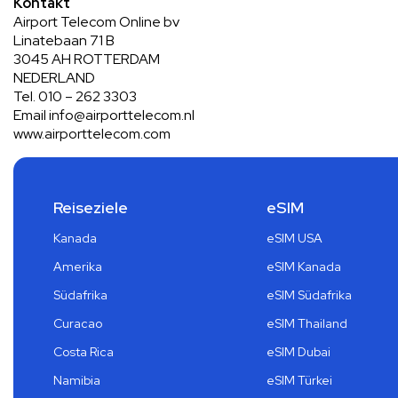
Kontakt
Airport Telecom Online bv
Linatebaan 71 B
3045 AH ROTTERDAM
NEDERLAND
Tel. 010 – 262 3303
Email info@airporttelecom.nl
www.airporttelecom.com
Reiseziele
eSIM
Kanada
eSIM USA
Amerika
eSIM Kanada
Südafrika
eSIM Südafrika
Curacao
eSIM Thailand
Costa Rica
eSIM Dubai
Namibia
eSIM Türkei