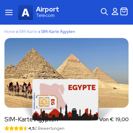
Airport
Telecom
Home
»
SIM-Karte
»
SIM-Karte Ägypten
SIM-Karte Ägypten
Von
€
19,00
4,5
2 Bewertungen