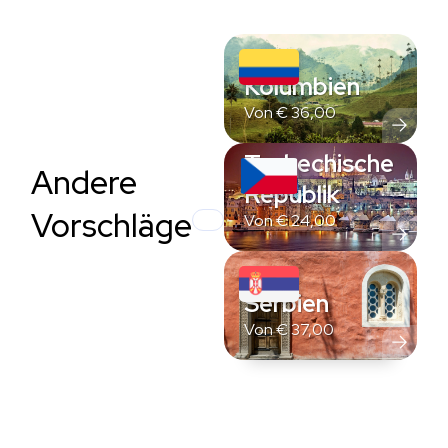
Kolumbien
Von
€
36,00
Tschechische
Andere
Republik
Vorschläge
Von
€
24,00
Serbien
Von
€
37,00